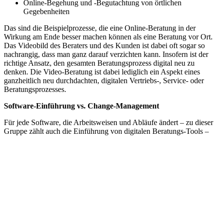
Online-Begehung und -Begutachtung von örtlichen
Gegebenheiten
Das sind die Beispielprozesse, die eine Online-Beratung in der
Wirkung am Ende besser machen können als eine Beratung vor Ort.
Das Videobild des Beraters und des Kunden ist dabei oft sogar so
nachrangig, dass man ganz darauf verzichten kann.
Insofern ist der
richtige Ansatz, den gesamten Beratungsprozess digital neu zu
denken. Die Video-Beratung ist dabei lediglich ein Aspekt eines
ganzheitlich neu durchdachten, digitalen Vertriebs-, Service- oder
Beratungsprozesses.
Software-Einführung vs. Change-Management
Für jede Software, die Arbeitsweisen und Abläufe ändert – zu dieser
Gruppe zählt auch die Einführung von digitalen Beratungs-Tools –
reicht es nicht aus, eine Software zu implementieren und zu hoffen,
dass sie von den Mitarbeitern aktiv genutzt wird – selbst, wenn die
Vorteile der Anwendung für alle Mitarbeiter scheinbar auf der Hand
liegen.
Software-Einführung vs. Change-Management
Die Einführung einer Online-Beratungssoftware bedeutet vielmehr
die Einführung eines neuen unternehmerischen Prozesses. Und ein
neuer Prozess im Unternehmen muss „gelebt“ werden. Wie Sie das